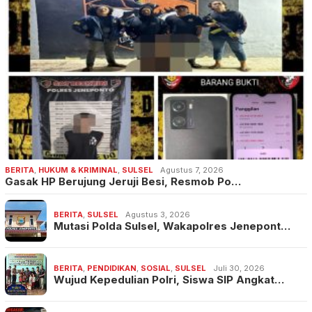
BERITA
,
HUKUM & KRIMINAL
,
SULSEL
Agustus 7, 2026
Gasak HP Berujung Jeruji Besi, Resmob Po…
BERITA
,
SULSEL
Agustus 3, 2026
Mutasi Polda Sulsel, Wakapolres Jenepont…
BERITA
,
PENDIDIKAN
,
SOSIAL
,
SULSEL
Juli 30, 2026
Wujud Kepedulian Polri, Siswa SIP Angkat…