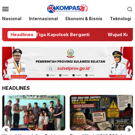
Loncat
Menu
ke
Mobile
konten
Nasional
Internasional
Ekonomi & Bisnis
Teknologi
rgeser dan Tiga Kapolsek Berganti
Headlines
Wujud Kepedulia
HEADLINES
«
»