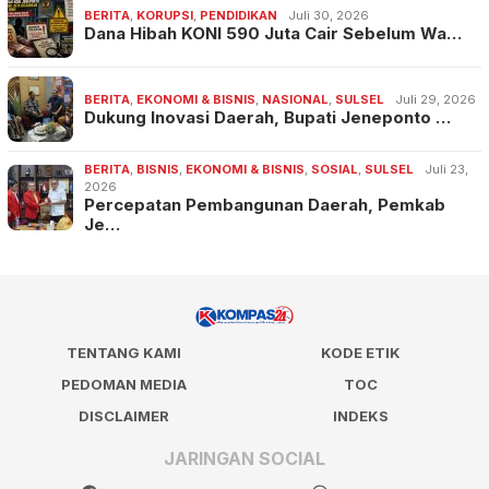
BERITA
,
KORUPSI
,
PENDIDIKAN
Juli 30, 2026
Dana Hibah KONI 590 Juta Cair Sebelum Wa…
BERITA
,
EKONOMI & BISNIS
,
NASIONAL
,
SULSEL
Juli 29, 2026
Dukung Inovasi Daerah, Bupati Jeneponto …
BERITA
,
BISNIS
,
EKONOMI & BISNIS
,
SOSIAL
,
SULSEL
Juli 23,
2026
Percepatan Pembangunan Daerah, Pemkab
Je…
TENTANG KAMI
KODE ETIK
PEDOMAN MEDIA
TOC
DISCLAIMER
INDEKS
JARINGAN SOCIAL