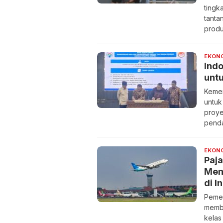
tingk
tanta
produ
EKON
Ind
unt
Kemen
untuk
proye
penda
EKONO
Paj
Men
di I
Pemer
membe
kelas