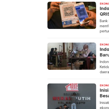
EKON
Ind
QRIS
Bank 
memfa
pertu
EKON
Ind
Baru
Indon
Ketid
daera
EKON
Inis
Bes
Inisi
ekon