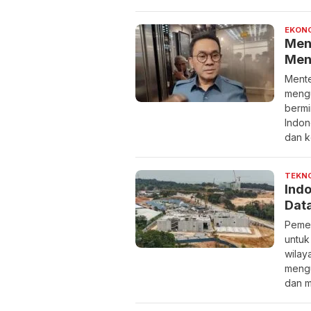
EKON
Menc
Men
Mente
mengu
bermi
Indon
dan k
TEKN
Ind
Dat
Pemer
untuk
wilay
mengu
dan m