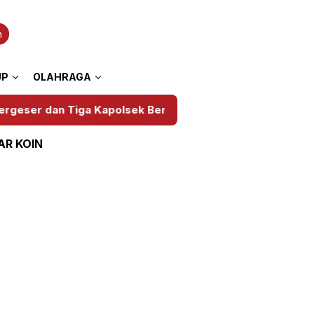
n
UP
OLAHRAGA
ga Kapolsek Berganti
Wujud Kepedulian Polri, Sisw
AR KOIN