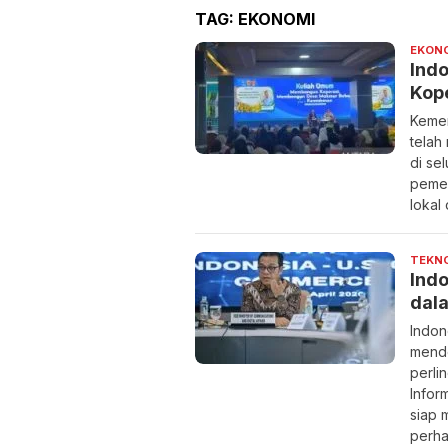
TAG:
EKONOMI
EKON
Indo
Kop
Keme
telah
di se
pemer
lokal
TEKN
Indo
dala
Indon
mendo
perli
Infor
siap 
perha