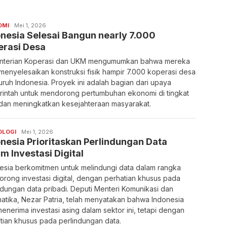
OMI
Mei 1, 2026
nesia Selesai Bangun nearly 7.000
erasi Desa
nterian Koperasi dan UKM mengumumkan bahwa mereka
 menyelesaikan konstruksi fisik hampir 7.000 koperasi desa
luruh Indonesia. Proyek ini adalah bagian dari upaya
intah untuk mendorong pertumbuhan ekonomi di tingkat
 dan meningkatkan kesejahteraan masyarakat.
OLOGI
Mei 1, 2026
nesia Prioritaskan Perlindungan Data
m Investasi Digital
esia berkomitmen untuk melindungi data dalam rangka
rong investasi digital, dengan perhatian khusus pada
ndungan data pribadi. Deputi Menteri Komunikasi dan
matika, Nezar Patria, telah menyatakan bahwa Indonesia
menerima investasi asing dalam sektor ini, tetapi dengan
tian khusus pada perlindungan data.