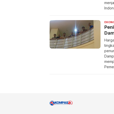
menja
Indon
EKONO
Pen
Dam
Harga
tingk
penur
Dampa
mempe
Pemer