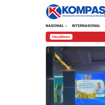
Loncat
ke
konten
NASIONAL
INTERNASIONAL
Headlines
Mu