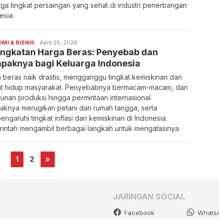
ga tingkat persaingan yang sehat di industri penerbangan
esia.
MI & BISNIS
April 25, 2026
ingkatan Harga Beras: Penyebab dan
paknya bagi Keluarga Indonesia
 beras naik drastis, mengganggu tingkat kemiskinan dan
at hidup masyarakat. Penyebabnya bermacam-macam, dari
unan produksi hingga permintaan internasional.
knya merugikan petani dan rumah tangga, serta
ngaruhi tingkat inflasi dan kemiskinan di Indonesia.
intah mengambil berbagai langkah untuk mengatasinya.
1
2
»
JARINGAN SOCIAL
Facebook
Whats