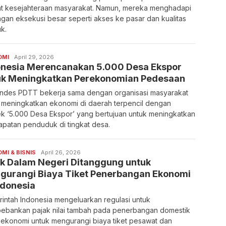
at kesejahteraan masyarakat. Namun, mereka menghadapi
ngan eksekusi besar seperti akses ke pasar dan kualitas
k.
OMI
April 29, 2026
onesia Merencanakan 5.000 Desa Ekspor
uk Meningkatkan Perekonomian Pedesaan
des PDTT bekerja sama dengan organisasi masyarakat
 meningkatkan ekonomi di daerah terpencil dengan
k ‘5.000 Desa Ekspor’ yang bertujuan untuk meningkatkan
patan penduduk di tingkat desa.
MI & BISNIS
April 26, 2026
ak Dalam Negeri Ditanggung untuk
gurangi Biaya Tiket Penerbangan Ekonomi
ndonesia
intah Indonesia mengeluarkan regulasi untuk
bankan pajak nilai tambah pada penerbangan domestik
 ekonomi untuk mengurangi biaya tiket pesawat dan