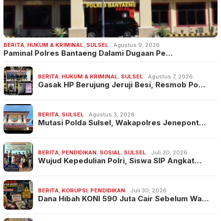
BERITA
,
HUKUM & KRIMINAL
,
SULSEL
Agustus 9, 2026
Paminal Polres Bantaeng Dalami Dugaan Pe…
BERITA
,
HUKUM & KRIMINAL
,
SULSEL
Agustus 7, 2026
Gasak HP Berujung Jeruji Besi, Resmob Po…
BERITA
,
SULSEL
Agustus 3, 2026
Mutasi Polda Sulsel, Wakapolres Jenepont…
BERITA
,
PENDIDIKAN
,
SOSIAL
,
SULSEL
Juli 30, 2026
Wujud Kepedulian Polri, Siswa SIP Angkat…
BERITA
,
KORUPSI
,
PENDIDIKAN
Juli 30, 2026
Dana Hibah KONI 590 Juta Cair Sebelum Wa…