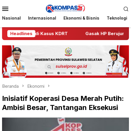
Loncat
Menu
ke
Mobile
konten
Nasional
Internasional
Ekonomi & Bisnis
Teknologi
Polwan di Kasus KDRT
Headlines
Gasak HP Berujung Jeruji Be
Beranda
Ekonomi
Inisiatif Koperasi Desa Merah Putih:
Ambisi Besar, Tantangan Eksekusi