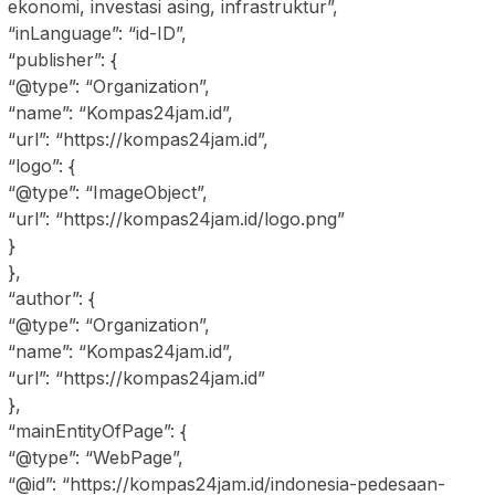
ekonomi, investasi asing, infrastruktur”,
“inLanguage”: “id-ID”,
“publisher”: {
“@type”: “Organization”,
“name”: “Kompas24jam.id”,
“url”: “https://kompas24jam.id”,
“logo”: {
“@type”: “ImageObject”,
“url”: “https://kompas24jam.id/logo.png”
}
},
“author”: {
“@type”: “Organization”,
“name”: “Kompas24jam.id”,
“url”: “https://kompas24jam.id”
},
“mainEntityOfPage”: {
“@type”: “WebPage”,
“@id”: “https://kompas24jam.id/indonesia-pedesaan-