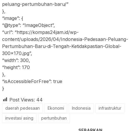
peluang-pertumbuhan-baru/”
},
“image”: {
“@type”: “ImageObject”,
“url”: “https://kompas24jam.id/wp-
content/uploads/2026/04/Indonesia-Pedesaan-Peluang-
Pertumbuhan-Baru-di-Tengah-Ketidakpastian-Global-
300×170.jpg”,
“width”: 300,
“height”: 170
},
“isAccessibleForFree”: true
}
Post Views:
44
daerah pedesaan
Ekonomi
Indonesia
infrastruktur
investasi asing
pertumbuhan
SEBARKAN