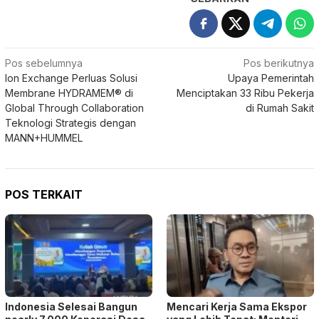
Navigasi
Pos sebelumnya
Pos berikutnya
Ion Exchange Perluas Solusi
Upaya Pemerintah
pos
Membrane HYDRAMEM® di
Menciptakan 33 Ribu Pekerja
Global Through Collaboration
di Rumah Sakit
Teknologi Strategis dengan
MANN+HUMMEL
POS TERKAIT
Indonesia Selesai Bangun
Mencari Kerja Sama Ekspor