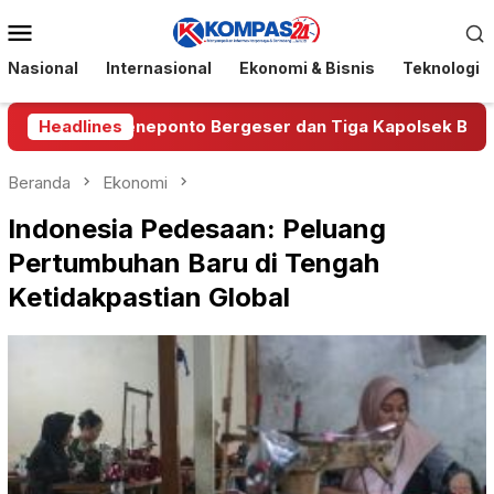
Loncat
Menu
ke
Mobile
konten
Nasional
Internasional
Ekonomi & Bisnis
Teknologi
olres Jeneponto Bergeser dan Tiga Kapolsek Berganti
Headlines
Beranda
Ekonomi
Indonesia Pedesaan: Peluang
Pertumbuhan Baru di Tengah
Ketidakpastian Global