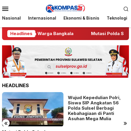
Loncat
Menu
ke
Mobile
konten
Nasional
Internasional
Ekonomi & Bisnis
Teknologi
eringkus Pria Warga Bangkala
Headlines
Mutasi Polda Sulsel
HEADLINES
Wujud Kepedulian Polri,
Siswa SIP Angkatan 56
Polda Sulsel Berbagi
Kebahagiaan di Panti
Asuhan Mega Mulia
«
»