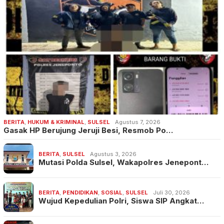
BERITA
,
HUKUM & KRIMINAL
,
SULSEL
Agustus 7, 2026
Gasak HP Berujung Jeruji Besi, Resmob Po…
BERITA
,
SULSEL
Agustus 3, 2026
Mutasi Polda Sulsel, Wakapolres Jenepont…
BERITA
,
PENDIDIKAN
,
SOSIAL
,
SULSEL
Juli 30, 2026
Wujud Kepedulian Polri, Siswa SIP Angkat…