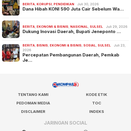
BERITA
,
KORUPSI
,
PENDIDIKAN
Juli 30, 2026
Dana Hibah KONI 590 Juta Cair Sebelum Wa…
BERITA
,
EKONOMI & BISNIS
,
NASIONAL
,
SULSEL
Juli 29, 2026
Dukung Inovasi Daerah, Bupati Jeneponto …
BERITA
,
BISNIS
,
EKONOMI & BISNIS
,
SOSIAL
,
SULSEL
Juli 23,
2026
Percepatan Pembangunan Daerah, Pemkab
Je…
TENTANG KAMI
KODE ETIK
PEDOMAN MEDIA
TOC
DISCLAIMER
INDEKS
JARINGAN SOCIAL