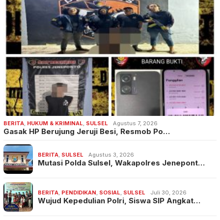
BERITA
,
HUKUM & KRIMINAL
,
SULSEL
Agustus 7, 2026
Gasak HP Berujung Jeruji Besi, Resmob Po…
BERITA
,
SULSEL
Agustus 3, 2026
Mutasi Polda Sulsel, Wakapolres Jenepont…
BERITA
,
PENDIDIKAN
,
SOSIAL
,
SULSEL
Juli 30, 2026
Wujud Kepedulian Polri, Siswa SIP Angkat…