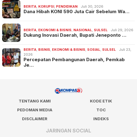
BERITA
,
KORUPSI
,
PENDIDIKAN
Juli 30, 2026
Dana Hibah KONI 590 Juta Cair Sebelum Wa…
BERITA
,
EKONOMI & BISNIS
,
NASIONAL
,
SULSEL
Juli 29, 2026
Dukung Inovasi Daerah, Bupati Jeneponto …
BERITA
,
BISNIS
,
EKONOMI & BISNIS
,
SOSIAL
,
SULSEL
Juli 23,
2026
Percepatan Pembangunan Daerah, Pemkab
Je…
TENTANG KAMI
KODE ETIK
PEDOMAN MEDIA
TOC
DISCLAIMER
INDEKS
JARINGAN SOCIAL