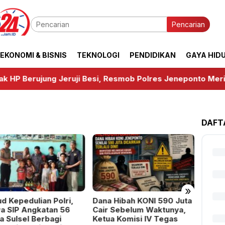
Pencarian
EKONOMI & BISNIS
TEKNOLOGI
PENDIDIKAN
GAYA HID
ujung Jeruji Besi, Resmob Polres Jeneponto Meringkus P
DAFT
»
d Kepedulian Polri,
Dana Hibah KONI 590 Juta
Dukun
a SIP Angkatan 56
Cair Sebelum Waktunya,
Bupat
a Sulsel Berbagi
Ketua Komisi IV Tegas
Semin