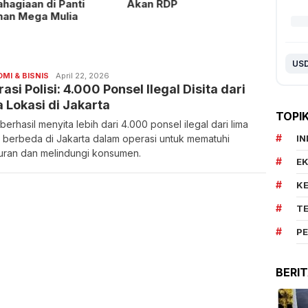
hagiaan di Panti
Akan RDP
Perub
han Mega Mulia
MI & BISNIS
April 22, 2026
asi Polisi: 4.000 Ponsel Ilegal Disita dari
 Lokasi di Jakarta
TOPI
 berhasil menyita lebih dari 4.000 ponsel ilegal dari lima
i berbeda di Jakarta dalam operasi untuk mematuhi
I
uran dan melindungi konsumen.
E
K
T
P
BERI