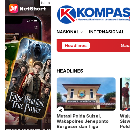
Loncat
tutup
ke
konten
NASIONAL
INTERNASIONAL
Headlines
Gasak HP Ber
HEADLINES
«
Mutasi Polda Sulsel,
Wuju
sak HP Berujung Jeruji
Wakapolres Jeneponto
Sisw
si, Resmob Polres
Bergeser dan Tiga
Pold
neponto Meringkus Pria