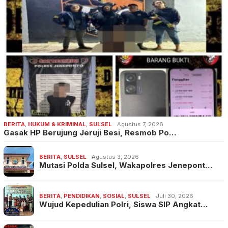
BERITA
,
HUKUM & KRIMINAL
,
SULSEL
Agustus 7, 2026
Gasak HP Berujung Jeruji Besi, Resmob Po…
BERITA
,
SULSEL
Agustus 3, 2026
Mutasi Polda Sulsel, Wakapolres Jenepont…
BERITA
,
PENDIDIKAN
,
SOSIAL
,
SULSEL
Juli 30, 2026
Wujud Kepedulian Polri, Siswa SIP Angkat…