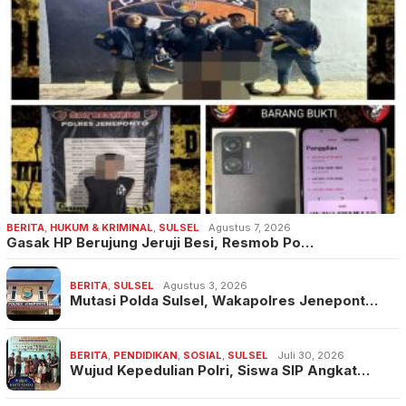
BERITA
,
HUKUM & KRIMINAL
,
SULSEL
Agustus 7, 2026
Gasak HP Berujung Jeruji Besi, Resmob Po…
BERITA
,
SULSEL
Agustus 3, 2026
Mutasi Polda Sulsel, Wakapolres Jenepont…
BERITA
,
PENDIDIKAN
,
SOSIAL
,
SULSEL
Juli 30, 2026
Wujud Kepedulian Polri, Siswa SIP Angkat…