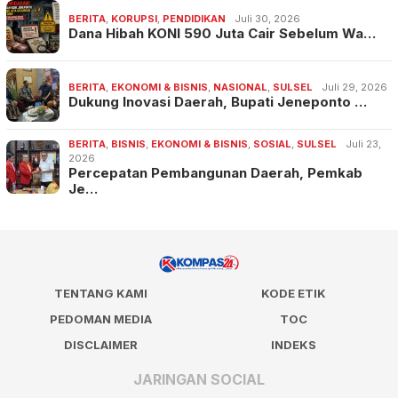
BERITA
,
KORUPSI
,
PENDIDIKAN
Juli 30, 2026
Dana Hibah KONI 590 Juta Cair Sebelum Wa…
BERITA
,
EKONOMI & BISNIS
,
NASIONAL
,
SULSEL
Juli 29, 2026
Dukung Inovasi Daerah, Bupati Jeneponto …
BERITA
,
BISNIS
,
EKONOMI & BISNIS
,
SOSIAL
,
SULSEL
Juli 23,
2026
Percepatan Pembangunan Daerah, Pemkab
Je…
TENTANG KAMI
KODE ETIK
PEDOMAN MEDIA
TOC
DISCLAIMER
INDEKS
JARINGAN SOCIAL