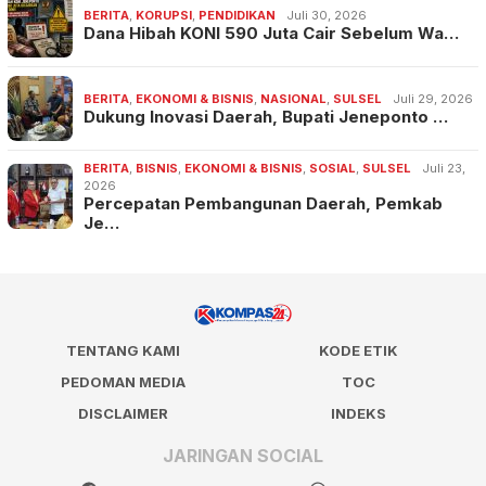
BERITA
,
KORUPSI
,
PENDIDIKAN
Juli 30, 2026
Dana Hibah KONI 590 Juta Cair Sebelum Wa…
BERITA
,
EKONOMI & BISNIS
,
NASIONAL
,
SULSEL
Juli 29, 2026
Dukung Inovasi Daerah, Bupati Jeneponto …
BERITA
,
BISNIS
,
EKONOMI & BISNIS
,
SOSIAL
,
SULSEL
Juli 23,
2026
Percepatan Pembangunan Daerah, Pemkab
Je…
TENTANG KAMI
KODE ETIK
PEDOMAN MEDIA
TOC
DISCLAIMER
INDEKS
JARINGAN SOCIAL