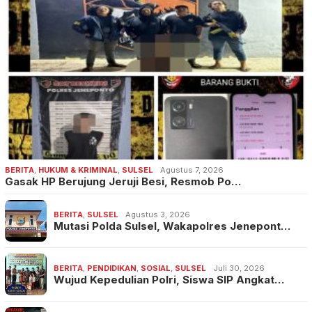
BERITA
,
HUKUM & KRIMINAL
,
SULSEL
Agustus 7, 2026
Gasak HP Berujung Jeruji Besi, Resmob Po…
BERITA
,
SULSEL
Agustus 3, 2026
Mutasi Polda Sulsel, Wakapolres Jenepont…
BERITA
,
PENDIDIKAN
,
SOSIAL
,
SULSEL
Juli 30, 2026
Wujud Kepedulian Polri, Siswa SIP Angkat…