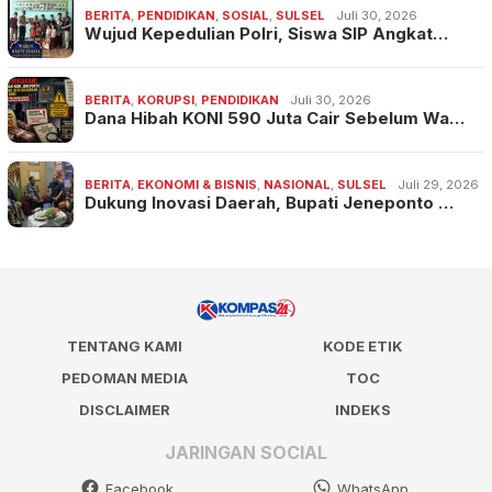
BERITA
,
PENDIDIKAN
,
SOSIAL
,
SULSEL
Juli 30, 2026
Wujud Kepedulian Polri, Siswa SIP Angkat…
BERITA
,
KORUPSI
,
PENDIDIKAN
Juli 30, 2026
Dana Hibah KONI 590 Juta Cair Sebelum Wa…
BERITA
,
EKONOMI & BISNIS
,
NASIONAL
,
SULSEL
Juli 29, 2026
Dukung Inovasi Daerah, Bupati Jeneponto …
TENTANG KAMI
KODE ETIK
PEDOMAN MEDIA
TOC
DISCLAIMER
INDEKS
JARINGAN SOCIAL
Facebook
WhatsApp