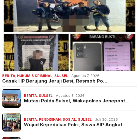
BERITA
,
HUKUM & KRIMINAL
,
SULSEL
Agustus 7, 2026
Gasak HP Berujung Jeruji Besi, Resmob Po…
BERITA
,
SULSEL
Agustus 3, 2026
Mutasi Polda Sulsel, Wakapolres Jenepont…
BERITA
,
PENDIDIKAN
,
SOSIAL
,
SULSEL
Juli 30, 2026
Wujud Kepedulian Polri, Siswa SIP Angkat…