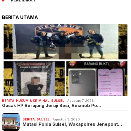
BERITA UTAMA
BERITA
,
HUKUM & KRIMINAL
,
SULSEL
Agustus 7, 2026
Gasak HP Berujung Jeruji Besi, Resmob Po…
BERITA
,
SULSEL
Agustus 3, 2026
Mutasi Polda Sulsel, Wakapolres Jenepont…