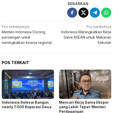
SEBARKAN
Navigasi
Pos sebelumnya
Pos berikutnya
Menteri Indonesia Dorong
Indonesia Meningkatkan Kerja
pos
persaingan untuk
Sama ASEAN untuk Makanan
meningkatkan kinerja regional
Sekolah
POS TERKAIT
Indonesia Selesai Bangun
Mencari Kerja Sama Ekspor
nearly 7.000 Koperasi Desa
yang Lebih Tepat: Menteri
Perdagangan