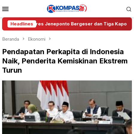
Loncat
Menu
ke
Mobile
konten
l, Wakapolres Jeneponto Bergeser dan Tiga Kapolsek Berg
Headlines
Beranda
Ekonomi
Pendapatan Perkapita di Indonesia
Naik, Penderita Kemiskinan Ekstrem
Turun