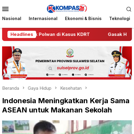
Loncat
Menu
ke
Mobile
konten
Nasional
Internasional
Ekonomi & Bisnis
Teknologi
enyidik Polwan di Kasus KDRT
Headlines
Gasak HP Berujung J
Beranda
Gaya Hidup
Kesehatan
Indonesia Meningkatkan Kerja Sama
ASEAN untuk Makanan Sekolah