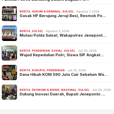
BERITA
,
HUKUM & KRIMINAL
,
SULSEL
Agustus 7, 2026
Gasak HP Berujung Jeruji Besi, Resmob Po…
BERITA
,
SULSEL
Agustus 3, 2026
Mutasi Polda Sulsel, Wakapolres Jenepont…
BERITA
,
PENDIDIKAN
,
SOSIAL
,
SULSEL
Juli 30, 2026
Wujud Kepedulian Polri, Siswa SIP Angkat…
BERITA
,
KORUPSI
,
PENDIDIKAN
Juli 30, 2026
Dana Hibah KONI 590 Juta Cair Sebelum Wa…
BERITA
,
EKONOMI & BISNIS
,
NASIONAL
,
SULSEL
Juli 29, 2026
Dukung Inovasi Daerah, Bupati Jeneponto …