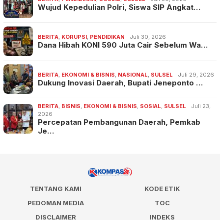
Wujud Kepedulian Polri, Siswa SIP Angkat…
BERITA
,
KORUPSI
,
PENDIDIKAN
Juli 30, 2026
Dana Hibah KONI 590 Juta Cair Sebelum Wa…
BERITA
,
EKONOMI & BISNIS
,
NASIONAL
,
SULSEL
Juli 29, 2026
Dukung Inovasi Daerah, Bupati Jeneponto …
BERITA
,
BISNIS
,
EKONOMI & BISNIS
,
SOSIAL
,
SULSEL
Juli 23,
2026
Percepatan Pembangunan Daerah, Pemkab
Je…
TENTANG KAMI
KODE ETIK
PEDOMAN MEDIA
TOC
DISCLAIMER
INDEKS