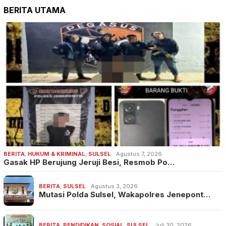
BERITA UTAMA
BERITA
,
HUKUM & KRIMINAL
,
SULSEL
Agustus 7, 2026
Gasak HP Berujung Jeruji Besi, Resmob Po…
BERITA
,
SULSEL
Agustus 3, 2026
Mutasi Polda Sulsel, Wakapolres Jenepont…
BERITA
,
PENDIDIKAN
,
SOSIAL
,
SULSEL
Juli 30, 2026