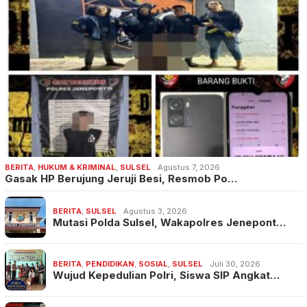
BERITA
,
HUKUM & KRIMINAL
,
SULSEL
Agustus 7, 2026
Gasak HP Berujung Jeruji Besi, Resmob Po…
BERITA
,
SULSEL
Agustus 3, 2026
Mutasi Polda Sulsel, Wakapolres Jenepont…
BERITA
,
PENDIDIKAN
,
SOSIAL
,
SULSEL
Juli 30, 2026
Wujud Kepedulian Polri, Siswa SIP Angkat…