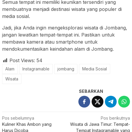
Semua tempat ini memiliki keunikan tersendiri yang
membuatnya menjadi destinasi wisata yang populer di
media sosial.
Jadi, jika Anda ingin mengeksplorasi wisata di Jombang,
jangan lewatkan tempat-tempat ini. Pastikan untuk
membawa kamera atau smartphone untuk
mendokumentasikan keindahan alam di Jombang.
Post Views:
54
Alam
Instagramable
jombang
Media Sosial
Wisata
SEBARKAN
Navigasi
Pos sebelumnya
Pos berikutnya
Kuliner Khas Ambon yang
Wisata di Jawa Timur: Tempat-
pos
Harus Dicoba
Tempat Instagramable yang