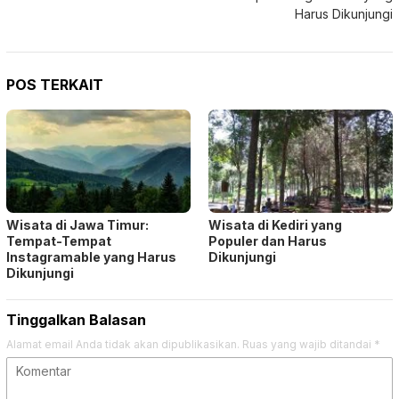
Harus Dikunjungi
POS TERKAIT
Wisata di Jawa Timur:
Wisata di Kediri yang
Tempat-Tempat
Populer dan Harus
Instagramable yang Harus
Dikunjungi
Dikunjungi
Tinggalkan Balasan
Alamat email Anda tidak akan dipublikasikan.
Ruas yang wajib ditandai
*