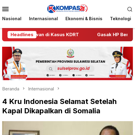
Loncat
Menu
ke
Mobile
konten
Nasional
Internasional
Ekonomi & Bisnis
Teknologi
dik Polwan di Kasus KDRT
Headlines
Gasak HP Berujung Jeruj
Beranda
Internasional
4 Kru Indonesia Selamat Setelah
Kapal Dikapalkan di Somalia