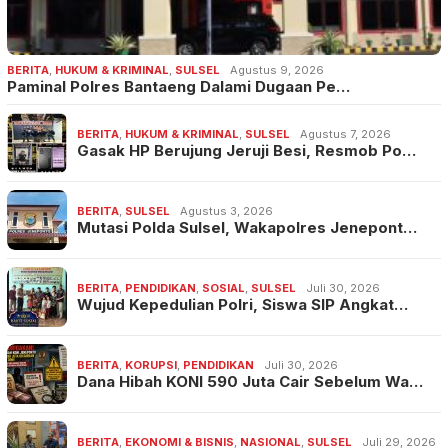
BERITA
,
HUKUM & KRIMINAL
,
SULSEL
Agustus 9, 2026
Paminal Polres Bantaeng Dalami Dugaan Pe…
BERITA
,
HUKUM & KRIMINAL
,
SULSEL
Agustus 7, 2026
Gasak HP Berujung Jeruji Besi, Resmob Po…
BERITA
,
SULSEL
Agustus 3, 2026
Mutasi Polda Sulsel, Wakapolres Jenepont…
BERITA
,
PENDIDIKAN
,
SOSIAL
,
SULSEL
Juli 30, 2026
Wujud Kepedulian Polri, Siswa SIP Angkat…
BERITA
,
KORUPSI
,
PENDIDIKAN
Juli 30, 2026
Dana Hibah KONI 590 Juta Cair Sebelum Wa…
BERITA
,
EKONOMI & BISNIS
,
NASIONAL
,
SULSEL
Juli 29, 2026