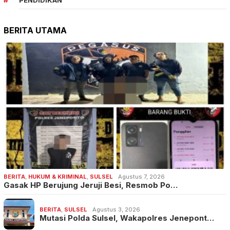
PENDIDIKAN
BERITA UTAMA
BERITA
,
HUKUM & KRIMINAL
,
SULSEL
Agustus 7, 2026
Gasak HP Berujung Jeruji Besi, Resmob Po…
BERITA
,
SULSEL
Agustus 3, 2026
Mutasi Polda Sulsel, Wakapolres Jenepont…