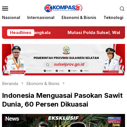
Loncat
Menu
ke
Mobile
konten
Nasional
Internasional
Ekonomi & Bisnis
Teknologi
Warga Bangkala
Headlines
Mutasi Polda Sulsel, Wakapolres J
Beranda
Ekonomi & Bisnis
Indonesia Menguasai Pasokan Sawit
Dunia, 60 Persen Dikuasai