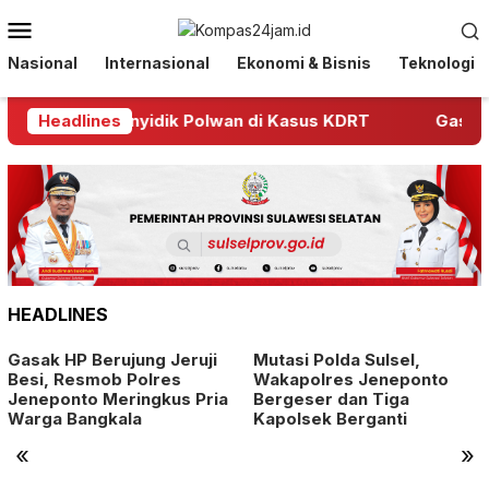
Loncat
Menu
ke
Mobile
konten
Nasional
Internasional
Ekonomi & Bisnis
Teknologi
ang Oknum Penyidik Polwan di Kasus KDRT
Headlines
Gasak HP
HEADLINES
Gasak HP Berujung Jeruji
Mutasi Polda Sulsel,
Besi, Resmob Polres
Wakapolres Jeneponto
Jeneponto Meringkus Pria
Bergeser dan Tiga
Warga Bangkala
Kapolsek Berganti
«
»