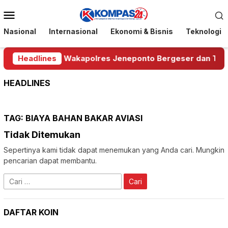
Loncat
Menu
ke
Mobile
konten
Nasional
Internasional
Ekonomi & Bisnis
Teknologi
si Polda Sulsel, Wakapolres Jeneponto Bergeser dan Tiga
Headlines
HEADLINES
TAG:
BIAYA BAHAN BAKAR AVIASI
Tidak Ditemukan
Sepertinya kami tidak dapat menemukan yang Anda cari. Mungkin
pencarian dapat membantu.
Cari
untuk:
DAFTAR KOIN