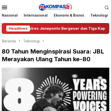
Loncat
Menu
ke
Mobile
konten
Nasional
Internasional
Ekonomi & Bisnis
Teknologi
lsel, Wakapolres Jeneponto Bergeser dan Tiga Kapolsek B
Headlines
Beranda
Teknologi
80 Tahun Menginspirasi Suara: JBL
Merayakan Ulang Tahun ke-80