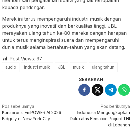
memberikan pengalaman suara yang tak terlupakan
kepada pendengar.
Merek ini terus mempengaruhi industri musik dengan
produknya yang inovatif dan berkualitas tinggi. JBL
merayakan ulang tahun ke-80 mereka dengan harapan
untuk terus menginspirasi suara dan mempengaruhi
dunia musik selama bertahun-tahun yang akan datang.
Post Views:
37
audio
industri musik
JBL
musik
ulang tahun
SEBARKAN
Navigasi
Pos sebelumnya
Pos berikutnya
Konserensi EmPOWER AI 2026
Indonesia Mengungkapkan
pos
Bidgely di New York City
Duka atas Kematian Prajurit TNI
di Lebanon