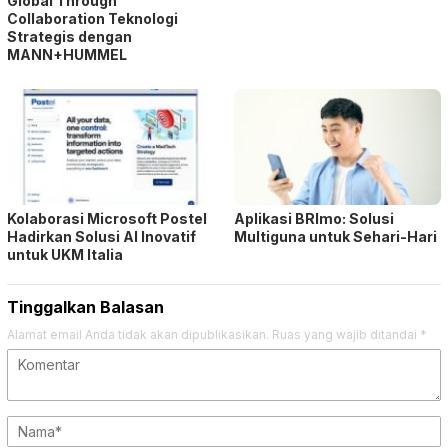
Global Through
Collaboration Teknologi
Strategis dengan
MANN+HUMMEL
Kolaborasi Microsoft Postel
Aplikasi BRImo: Solusi
Hadirkan Solusi AI Inovatif
Multiguna untuk Sehari-Hari
untuk UKM Italia
Tinggalkan Balasan
Alamat email Anda tidak akan dipublikasikan.
Ruas yang wajib ditandai
*