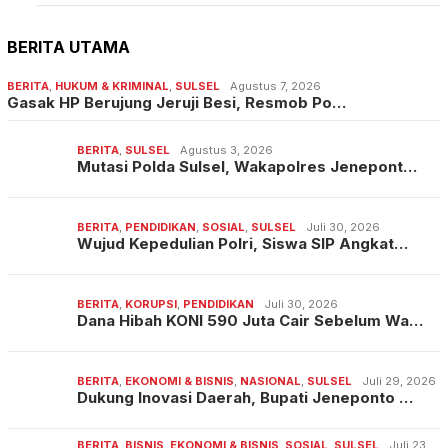
BERITA UTAMA
BERITA
,
HUKUM & KRIMINAL
,
SULSEL
Agustus 7, 2026
Gasak HP Berujung Jeruji Besi, Resmob Po…
BERITA
,
SULSEL
Agustus 3, 2026
Mutasi Polda Sulsel, Wakapolres Jenepont…
BERITA
,
PENDIDIKAN
,
SOSIAL
,
SULSEL
Juli 30, 2026
Wujud Kepedulian Polri, Siswa SIP Angkat…
BERITA
,
KORUPSI
,
PENDIDIKAN
Juli 30, 2026
Dana Hibah KONI 590 Juta Cair Sebelum Wa…
BERITA
,
EKONOMI & BISNIS
,
NASIONAL
,
SULSEL
Juli 29, 2026
Dukung Inovasi Daerah, Bupati Jeneponto …
BERITA
,
BISNIS
,
EKONOMI & BISNIS
,
SOSIAL
,
SULSEL
Juli 23,