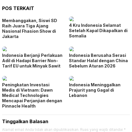
POS TERKAIT
Membanggakan, Siswi SD
4 Kru Indonesia Selamat
Raih Juara Tiga Ajang
Setelah Kapal Dikapalkan di
Nasional Fhasion Show di
Somalia
Jakarta
Indonesia Berjanji Perlakuan
Indonesia Berusaha Serasi
Adil di Hadapi Barrier Non-
Standar Halal dengan China
Tarif EU untuk Minyak Sawit
Sebelum Aturan 2026
Peningkatan Investasi
Indonesia Meninggalkan
Medis di Vietnam: Dawn
Prajurit yang Gagal di
Medical Technologies
Lebanon
Mencapai Perjanjian dengan
Pinnacle Health
Tinggalkan Balasan
Alamat email Anda tidak akan dipublikasikan.
Ruas yang wajib ditandai
*