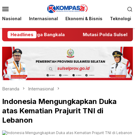
Loncat
Menu
ke
Mobile
konten
Nasional
Internasional
Ekonomi & Bisnis
Teknologi
us Pria Warga Bangkala
Headlines
Mutasi Polda Sulsel, Waka
Beranda
Internasional
Indonesia Mengungkapkan Duka
atas Kematian Prajurit TNI di
Lebanon